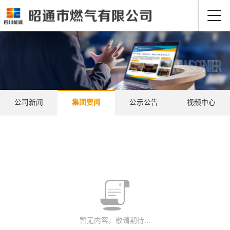
N
E
W
S
C
E
N
T
E
R
公司新闻
集团要闻
公示公告
视频中心

暂无内容，敬请期待...